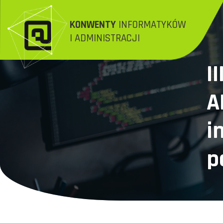
KONWENTY
INFORMATYKÓW
I ADMINISTRACJI
I
A
i
p