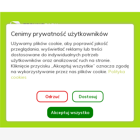
Cenimy prywatność użytkowników
TECHNOPARK POMERANIA
Używamy plików cookie, aby poprawić jakość
przeglądania, wyświetlać reklamy lub treści
ul. Cyfrowa 6 (parter)
dostosowane do indywidualnych potrzeb
użytkowników oraz analizować ruch na stronie.
71-441 Szczecin, Polska
Kliknięcie przycisku „Akceptuj wszystkie” oznacza zgodę
tel.:
+48 91 85 22 962
na wykorzystywanie przez nas plików cookie.
Polityka
cookies
Odrzuć
Dostosuj
Wybierz konwent
Rejestracja
Organizator
Kontakt
Akceptuj wszystko
© 2026 Szczeciński Park Naukowo-Technologiczny.
Wszelkie prawa zastrzeżone. Autor strony:
General
Informatics